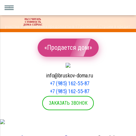
РАССЧИТАТЬ
Оплата материала только после проверки качества на вашем
СТОИМОСТЬ
ДОМА СЕЙЧАС
участке. Работаем без предоплаты в 17 регионах! Строим в кредит.
«Продается дом»
info@bruskov-doma.ru
+7 (985) 162-55-87
+7 (985) 162-55-87
ЗАКАЗАТЬ ЗВОНОК