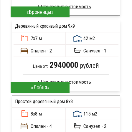
«Бронницы»
Брус камерной сушки
Стропила, балки 50х200 мм
Деревянный красивый дом 9х9
Кровля металлочерепица
7х7 м
42 м2
Метизы, саморезы, гвозди
ПОДРОБНЕЕ
Сборка на березовые нагеля, джут
Спален - 2
Санузел - 1
Металлические сваи 108 диаметр
2940000
рублей
Цена от:
«Лобня»
Профилированный брус
Стропила, балки 50х200 мм
Простой деревянный дом 8x8
Кровля металлочерепица
8х8 м
115 м2
Метизы, саморезы, гвозди
ПОДРОБНЕЕ
Сборка на березовые нагеля, джут
Спален - 4
Санузел - 2
Металлические сваи 108 диаметр