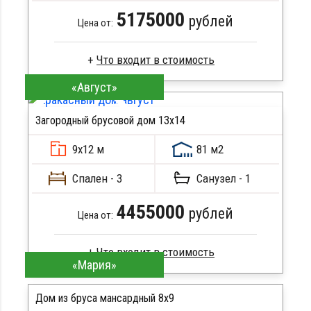
5175000
рублей
Цена от:
«Август»
Сухой брус
Стропила, балки 50х200 мм
Загородный брусовой дом 13х14
Кровля металлочерепица
ПОДРОБНЕЕ
Метизы, саморезы, гвозди
9х12 м
81 м2
Сборка на березовые нагеля, джут
Металлические сваи 108 диаметр
Спален - 3
Санузел - 1
4455000
рублей
Цена от:
«Мария»
Брус камерной сушки
Стропила, балки 50х200 мм
Дом из бруса мансардный 8x9