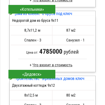
«Котельники»
Сухой брус
Стропила, балки 50х200 мм
Недорогой дом из бруса 9х11
Кровля металлочерепица
ПОДРОБНЕЕ
Метизы, саморезы, гвозди
8,7х11,2 м
87 м2
Сборка на березовые нагеля, джут
Металлические сваи 108 диаметр
Спален - 3
Санузел - 1
4785000
рублей
Цена от:
«Дедовск»
Брус камерной сушки
Стропила, балки 50х200 мм
Двухэтажный коттедж 9х12
Кровля металлочерепица
ПОДРОБНЕЕ
Метизы, саморезы, гвозди
8х12,5 м
80 м2
Сборка на березовые нагеля, джут
Металлические сваи 108 диаметр