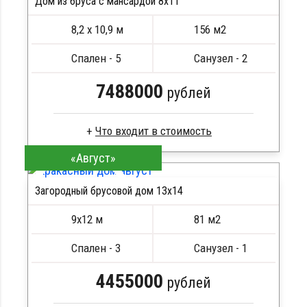
Дом из бруса с мансардой 8х11
Кровля металлочерепица
8,2 х 10,9 м
156 м2
Метизы, саморезы, гвозди
ПОДРОБНЕЕ
Сборка на березовые нагеля, джут
Спален - 5
Санузел - 2
Металлические сваи 108 диаметр
7488000
рублей
«Август»
Брус камерной сушки
Стропила, балки 50х200 мм
Загородный брусовой дом 13х14
Кровля металлочерепица
ПОДРОБНЕЕ
Метизы, саморезы, гвозди
9х12 м
81 м2
Сборка на березовые нагеля, джут
Металлические сваи 108 диаметр
Спален - 3
Санузел - 1
4455000
рублей