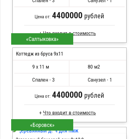
Спален - 3
Санузел - 1
4400000
рублей
Цена от:
«Салтыковка»
Сухой брус
Стропила, балки 50х200 мм
Коттедж из бруса 9х11
Кровля металлочерепица
9 х 11 м
80 м2
Метизы, саморезы, гвозди
ПОДРОБНЕЕ
Сборка на березовые нагеля, джут
Спален - 3
Санузел - 1
Металлические сваи 108 диаметр
4400000
рублей
Цена от:
«Боровск»
Брус естественной влажности
Стропила, балки 50х200 мм