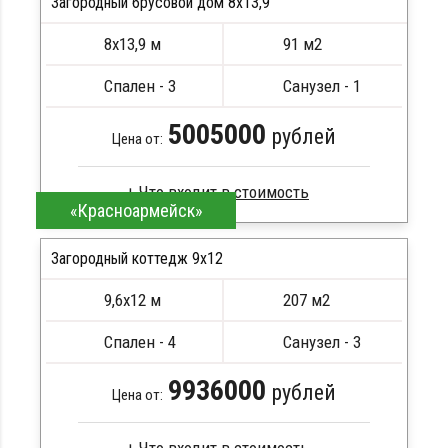
Загородный брусовой дом 8х13,9
Кровля металлочерепица
ПОДРОБНЕЕ
Метизы, саморезы, гвозди
8х13,9 м
91 м2
Сборка на березовые нагеля, джут
Металлические сваи 108 диаметр
Спален - 3
Санузел - 1
5005000
рублей
Цена от:
«Красноармейск»
Брус камерной сушки
Стропила, балки 50х200 мм
Загородный коттедж 9х12
Кровля металлочерепица
9,6х12 м
207 м2
Метизы, саморезы, гвозди
ПОДРОБНЕЕ
Сборка на березовые нагеля, джут
Спален - 4
Санузел - 3
Металлические сваи 108 диаметр
9936000
рублей
Цена от: