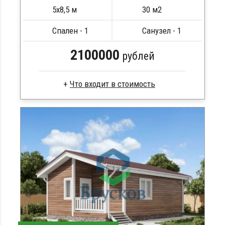
ПОДРОБНЕЕ
5х8,5 м
30 м2
Спален - 1
Санузел - 1
2100000
рублей
Клееный брус
Стропила, балки 50х200 мм
Кровля металлочерепица
Метизы, саморезы, гвозди
Сборка на березовые нагеля, джут
Металлические сваи 108 диаметр