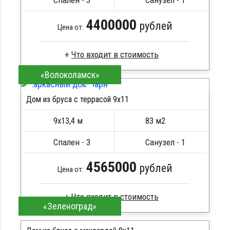
Спален - 3
Санузел - 1
4400000
рублей
Цена от:
«Волоколамск»
Брус камерной сушки
Стропила, балки 50х200 мм
Дом из бруса с террасой 9х11
Кровля металлочерепица
ПОДРОБНЕЕ
Метизы, саморезы, гвозди
9х13,4 м
83 м2
Сборка на березовые нагеля, джут
Металлические сваи 108 диаметр
Спален - 3
Санузел - 1
4565000
рублей
Цена от:
«Зеленоград»
Клееный брус
Стропила, балки 50х200 мм