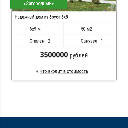
«Загородный»
Надежный дом из бруса 6x8
6х9 м
50 м2
Спален - 2
Санузел - 1
3500000
рублей
Сухой брус
Стропила, балки 50х200 мм
Кровля металлочерепица
Метизы, саморезы, гвозди
Сборка на березовые нагеля, джут
Металлические сваи 108 диаметр