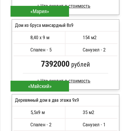
«Мария»
Брус камерной сушки
Стропила, балки 50х200 мм
Дом из бруса мансардный 8x9
Кровля металлочерепица
8,40 х 9 м
154 м2
Метизы, саморезы, гвозди
ПОДРОБНЕЕ
Сборка на березовые нагеля, джут
Спален - 5
Санузел - 2
Металлические сваи 108 диаметр
7392000
рублей
«Майский»
Брус естественной влажности
Стропила, балки 50х200 мм
Деревянный дом в два этажа 9x9
Кровля металлочерепица
ПОДРОБНЕЕ
5,5х9 м
35 м2
Метизы, саморезы, гвозди
ПОДРОБНЕЕ
Сборка на березовые нагеля, джут
Спален - 2
Санузел - 1
Металлические сваи 108 диаметр