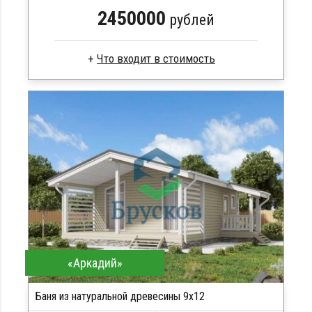
2450000
рублей
Профилированный брус
Стропила, балки 50х200 мм
Кровля металлочерепица
Метизы, саморезы, гвозди
Сборка на березовые нагеля, джут
Металлические сваи 108 диаметр
«Аркадий»
Баня из натуральной древесины 9х12