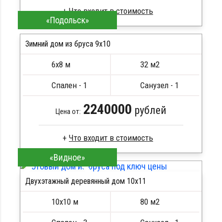
«Подольск»
Профилированный брус
Стропила, балки 50х200 мм
Зимний дом из бруса 9х10
Кровля металлочерепица
6х8 м
32 м2
Метизы, саморезы, гвозди
ПОДРОБНЕЕ
Сборка на березовые нагеля, джут
Спален - 1
Санузел - 1
Металлические сваи 108 диаметр
2240000
рублей
Цена от:
«Видное»
Профилированный брус
Стропила, балки 50х200 мм
Двухэтажный деревянный дом 10х11
Кровля металлочерепица
ПОДРОБНЕЕ
Метизы, саморезы, гвозди
10х10 м
80 м2
Сборка на березовые нагеля, джут
Металлические сваи 108 диаметр