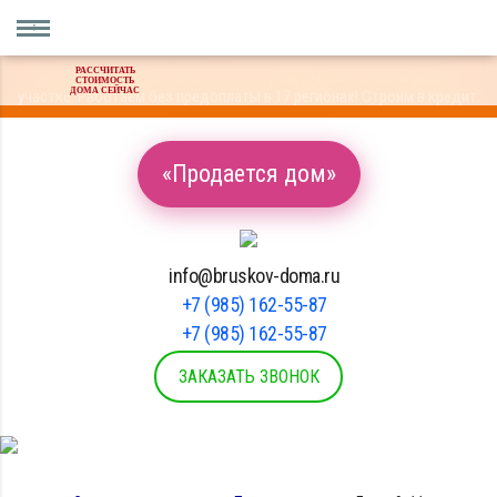
РАССЧИТАТЬ
Оплата материала только после проверки качества на вашем
СТОИМОСТЬ
ДОМА СЕЙЧАС
участке. Работаем без предоплаты в 17 регионах! Строим в кредит.
«Продается дом»
info@bruskov-doma.ru
+7 (985) 162-55-87
+7 (985) 162-55-87
ЗАКАЗАТЬ ЗВОНОК