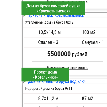
Дом из бруса камерной сушки
«Краснознаменск»
Клееный брус
Стропила, балки 50х200 мм
Утепленный дом из бруса 8х12
Кровля металлочерепица
ПОДРОБНЕЕ
Метизы, саморезы, гвозди
10,5х14,5 м
100 м2
Сборка на березовые нагеля, джут
Металлические сваи 108 диаметр
Спален - 3
Санузел - 1
5500000
рублей
Проект дома
«Котельники»
Брус естественной влажности
Стропила, балки 50х200 мм
Недорогой дом из бруса 9х11
Кровля металлочерепица
ПОДРОБНЕЕ
Метизы, саморезы, гвозди
8,7х11,2 м
87 м2
Сборка на березовые нагеля, джут
Металлические сваи 108 диаметр