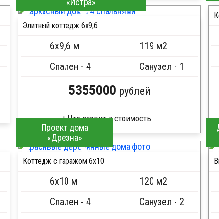
«Истра»
Профилированный брус
Стропила, балки 50х200 мм
К
Элитный коттедж 6х9,6
Кровля металлочерепица
ПОДРОБНЕЕ
Метизы, саморезы, гвозди
6х9,6 м
119 м2
Сборка на березовые нагеля, джут
Металлические сваи 108 диаметр
Спален - 4
Санузел - 1
5355000
рублей
Проект дома
«Дрезна»
Брус камерной сушки
Стропила, балки 50х200 мм
Коттедж с гаражом 6х10
В
Кровля металлочерепица
ПОДРОБНЕЕ
Метизы, саморезы, гвозди
6х10 м
120 м2
Сборка на березовые нагеля, джут
Металлические сваи 108 диаметр
Спален - 4
Санузел - 2