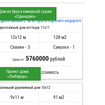
проживания
Дом из бруса камерной сушки
стоянного проживания
Дачные
«Одинцово»
Сечение
дноэтажный дом коттедж 11х11
ПОДРОБНЕЕ
ей
100х150
150х150
200х200
12х12 м
128 м2
Спален - 3
Санузел - 1
ние
Сезонные
Финские
Коттеджи
5760000
рублей
Цена от:
Габариты
литные
Большие
Маленькие
Проект дома
«Люберцы»
Профилированный брус
 этажа
Каркасные
Садовые
Стропила, балки 50х200 мм
аленький деревянный дом 10х12
Кровля металлочерепица
9х11 м
91 м2
Метизы, саморезы, гвозди
ПОДРОБНЕЕ
Шведский
Прованс
Сборка на березовые нагеля, джут