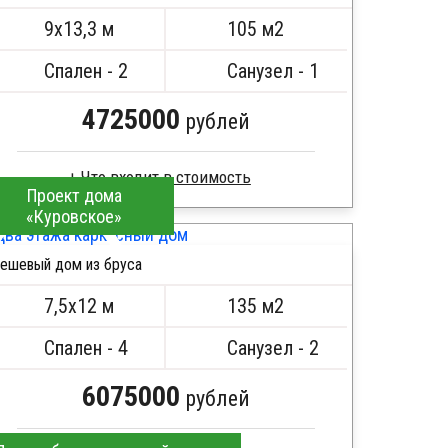
ПОДРОБНЕЕ
Метизы, саморезы, гвозди
9х13,3 м
105 м2
Сборка на березовые нагеля, джут
Металлические сваи 108 диаметр
Спален - 2
Санузел - 1
4725000
рублей
Проект дома
«Куровское»
Брус естественной влажности
Стропила, балки 50х200 мм
ешевый дом из бруса
Кровля металлочерепица
ПОДРОБНЕЕ
Метизы, саморезы, гвозди
7,5х12 м
135 м2
Сборка на березовые нагеля, джут
Металлические сваи 108 диаметр
Спален - 4
Санузел - 2
6075000
рублей