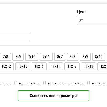
Цена
7х8
7х9
7х10
7х11
8х7
8х8
8х9
8х10
10х12
10х13
10х15
11х11
11х12
11х13
12х
ажности
Клееный брус
Профилированный брус
Комбинир
Этажность
Смотреть все параметры
 1 млн. руб.
Недорогие
Одноэтажные
Двухэтажные