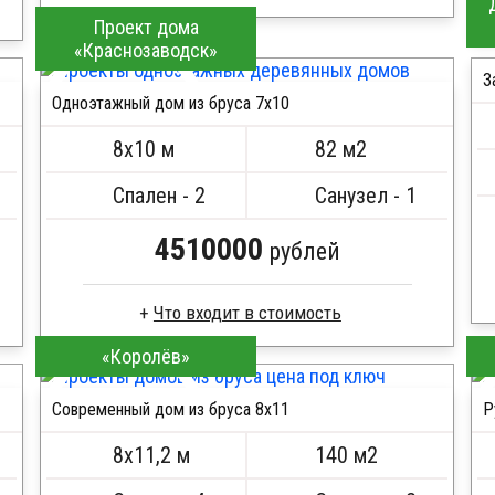
Проект дома
Сухой брус
«Краснозаводск»
Стропила, балки 50х200 мм
З
Кровля металлочерепица
Одноэтажный дом из бруса 7х10
Метизы, саморезы, гвозди
ПОДРОБНЕЕ
Сборка на березовые нагеля, джут
8х10 м
82 м2
Металлические сваи 108 диаметр
Спален - 2
Санузел - 1
4510000
рублей
«Королёв»
Клееный брус
Стропила, балки 50х200 мм
Современный дом из бруса 8x11
Р
Кровля металлочерепица
ПОДРОБНЕЕ
Метизы, саморезы, гвозди
8х11,2 м
140 м2
Сборка на березовые нагеля, джут
Металлические сваи 108 диаметр