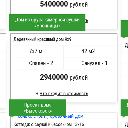
5400000
рублей
Дом из бруса камерной сушки
«Бронницы»
Брус камерной сушки
Стропила, балки 50х200 мм
Деревянный красивый дом 9х9
Д
Кровля металлочерепица
7х7 м
42 м2
Метизы, саморезы, гвозди
ПОДРОБНЕЕ
Сборка на березовые нагеля, джут
Спален - 2
Санузел - 1
Металлические сваи 108 диаметр
2940000
рублей
Проект дома
Профилированный брус
«Высоковск»
Стропила, балки 50х200 мм
Кровля металлочерепица
Коттедж с сауной и бассейном 13х16
Д
Метизы, саморезы, гвозди