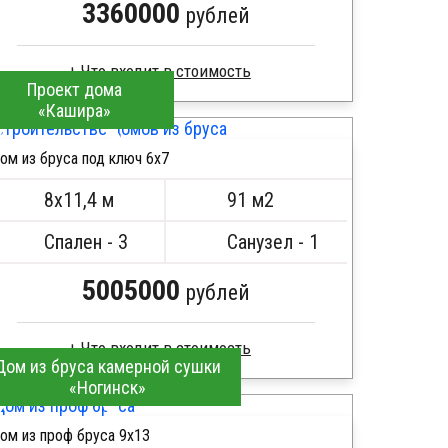
3360000
рублей
Проект дома
«Кашира»
Профилированный брус
Стропила, балки 50х200 мм
ом из бруса под ключ 6x7
Кровля металлочерепица
ПОДРОБНЕЕ
Метизы, саморезы, гвозди
8х11,4 м
91 м2
Сборка на березовые нагеля, джут
Металлические сваи 108 диаметр
Спален - 3
Санузел - 1
5005000
рублей
Дом из бруса камерной сушки
«Ногинск»
Сухой брус
Стропила, балки 50х200 мм
ом из проф бруса 9х13
Кровля металлочерепица