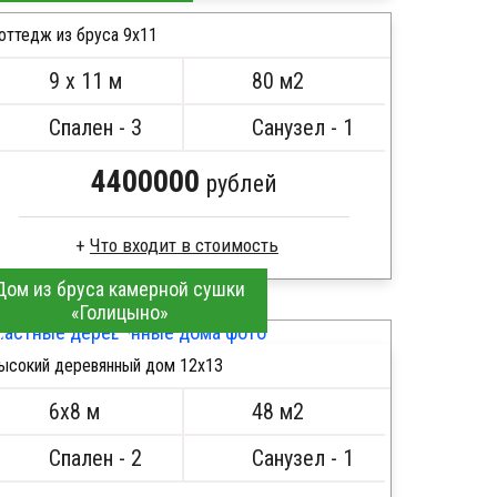
Сухой брус
Стропила, балки 50х200 мм
оттедж из бруса 9х11
Кровля металлочерепица
9 х 11 м
80 м2
Метизы, саморезы, гвозди
ПОДРОБНЕЕ
Сборка на березовые нагеля, джут
Спален - 3
Санузел - 1
Металлические сваи 108 диаметр
4400000
рублей
Дом из бруса камерной сушки
Брус естественной влажности
«Голицыно»
Стропила, балки 50х200 мм
Кровля металлочерепица
ысокий деревянный дом 12х13
Метизы, саморезы, гвозди
ПОДРОБНЕЕ
Сборка на березовые нагеля, джут
6х8 м
48 м2
Металлические сваи 108 диаметр
Спален - 2
Санузел - 1