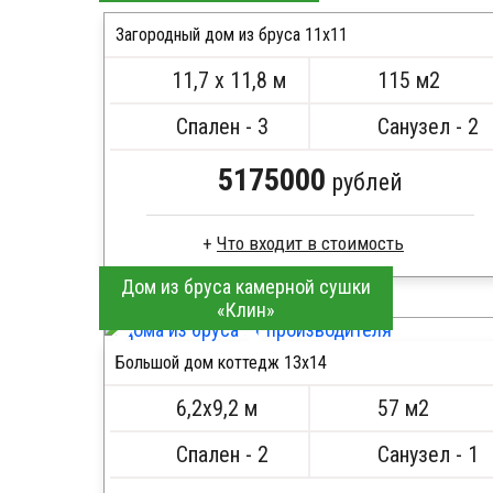
Стропила, балки 50х200 мм
Загородный дом из бруса 11х11
Кровля металлочерепица
Метизы, саморезы, гвозди
11,7 х 11,8 м
115 м2
Сборка на березовые нагеля, джут
ПОДРОБНЕЕ
Металлические сваи 108 диаметр
Спален - 3
Санузел - 2
5175000
рублей
Дом из бруса камерной сушки
Сухой брус
«Клин»
Стропила, балки 50х200 мм
Кровля металлочерепица
Большой дом коттедж 13х14
Метизы, саморезы, гвозди
ПОДРОБНЕЕ
Сборка на березовые нагеля, джут
6,2х9,2 м
57 м2
Металлические сваи 108 диаметр
Спален - 2
Санузел - 1