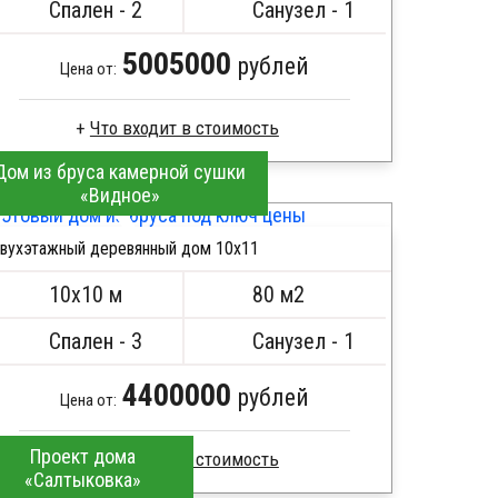
Спален - 2
Санузел - 1
Металлические сваи 108 диаметр
5005000
рублей
Цена от:
Дом из бруса камерной сушки
Профилированный брус
«Видное»
Стропила, балки 50х200 мм
Кровля металлочерепица
вухэтажный деревянный дом 10х11
Метизы, саморезы, гвозди
ПОДРОБНЕЕ
Сборка на березовые нагеля, джут
10х10 м
80 м2
Металлические сваи 108 диаметр
Спален - 3
Санузел - 1
4400000
рублей
Цена от:
Проект дома
«Салтыковка»