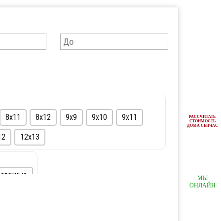
8х11
8х12
9х9
9х10
9х11
РАССЧИТАТЬ
СТОИМОСТЬ
ДОМА СЕЙЧАС
12
12х13
ованные
МЫ
ОНЛАЙН
С мансардой
Полутораэтажные