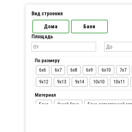
Вид строения
Дома
Бани
Площадь
По размеру
6х6
6х7
6х8
6х9
6х10
7х7
9х12
9х13
9х14
10х10
10х11
Материал
Брус
Сухой брус
Брус естественной вл
По цене
До 500 тыс.руб.
От 500 до 1 млн.руб.
От