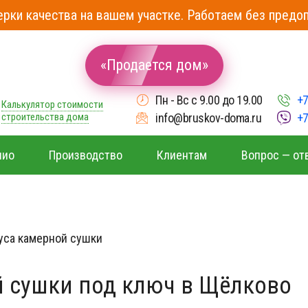
рки качества на вашем участке. Работаем без предоп
«Продается дом»
Пн - Вс с 9.00 до 19.00
+7
Калькулятор стоимости
строительства дома
info@bruskov-doma.ru
+7
лио
Производство
Клиентам
Вопрос — от
уса камерной сушки
й сушки под ключ в Щёлково