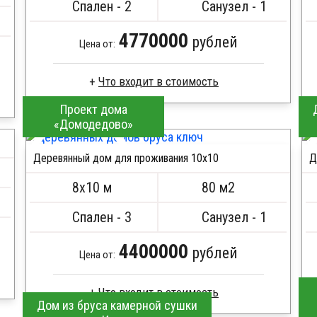
Металлические сваи 108 диаметр
Спален - 2
Санузел - 1
4770000
рублей
Цена от:
Проект дома
Брус камерной сушки
«Домодедово»
Стропила, балки 50х200 мм
Кровля металлочерепица
Деревянный дом для проживания 10x10
Д
Метизы, саморезы, гвозди
ПОДРОБНЕЕ
Сборка на березовые нагеля, джут
8х10 м
80 м2
Металлические сваи 108 диаметр
Спален - 3
Санузел - 1
4400000
рублей
Цена от:
Дом из бруса камерной сушки