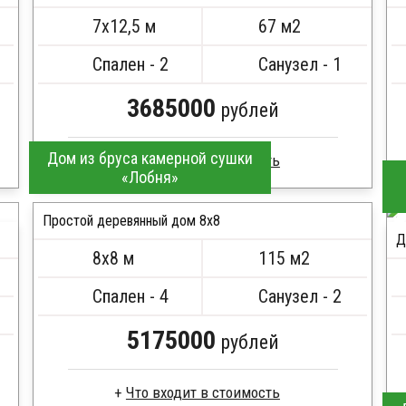
ПОДРОБНЕЕ
Сборка на березовые нагеля, джут
7х12,5 м
67 м2
Металлические сваи 108 диаметр
Спален - 2
Санузел - 1
3685000
рублей
Дом из бруса камерной сушки
«Лобня»
Брус естественной влажности
Стропила, балки 50х200 мм
Простой деревянный дом 8x8
Д
Кровля металлочерепица
8х8 м
115 м2
Метизы, саморезы, гвозди
ПОДРОБНЕЕ
Сборка на березовые нагеля, джут
Спален - 4
Санузел - 2
Металлические сваи 108 диаметр
5175000
рублей