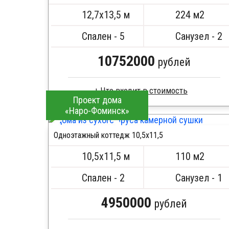
ПОДРОБНЕЕ
Метизы, саморезы, гвозди
12,7х13,5 м
224 м2
Сборка на березовые нагеля, джут
Металлические сваи 108 диаметр
Спален - 5
Санузел - 2
10752000
рублей
Проект дома
«Наро-Фоминск»
Профилированный брус
Стропила, балки 50х200 мм
Одноэтажный коттедж 10,5х11,5
Кровля металлочерепица
ПОДРОБНЕЕ
Метизы, саморезы, гвозди
10,5х11,5 м
110 м2
Сборка на березовые нагеля, джут
Металлические сваи 108 диаметр
Спален - 2
Санузел - 1
4950000
рублей