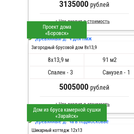
3135000
рублей
Проект дома
«Боровск»
Клееный брус
Стропила, балки 50х200 мм
Загородный брусовой дом 8х13,9
Кровля металлочерепица
ПОДРОБНЕЕ
Метизы, саморезы, гвозди
8х13,9 м
91 м2
Сборка на березовые нагеля, джут
Металлические сваи 108 диаметр
Спален - 3
Санузел - 1
5005000
рублей
Дом из бруса камерной сушки
«Зарайск»
Брус камерной сушки
Стропила, балки 50х200 мм
Шикарный коттедж 12х13
Кровля металлочерепица