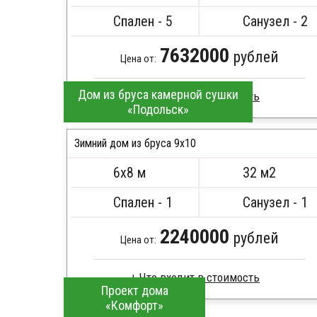
Металлические сваи 108 диаметр
Спален - 5
Санузел - 2
7632000
рублей
Цена от:
Дом из бруса камерной сушки
«Подольск»
Профилированный брус
Стропила, балки 50х200 мм
Зимний дом из бруса 9х10
Кровля металлочерепица
6х8 м
32 м2
Метизы, саморезы, гвозди
ПОДРОБНЕЕ
Сборка на березовые нагеля, джут
Спален - 1
Санузел - 1
Металлические сваи 108 диаметр
2240000
рублей
Цена от:
Проект дома
«Комфорт»
Профилированный брус