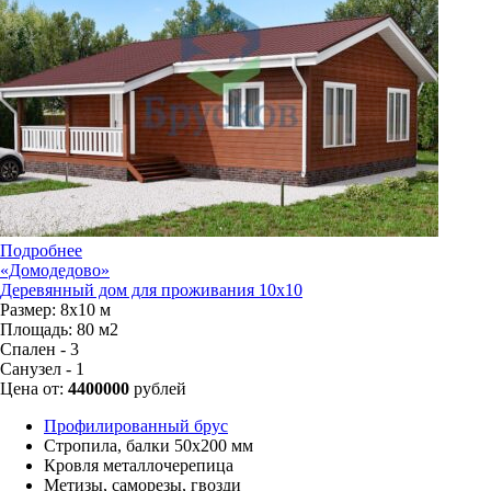
Подробнее
«Домодедово»
Деревянный дом для проживания 10x10
Размер:
8х10 м
Площадь:
80 м2
Спален - 3
Санузел - 1
Цена от:
4400000
рублей
Профилированный брус
Стропила, балки 50х200 мм
Кровля металлочерепица
Метизы, саморезы, гвозди