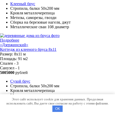
Клееный брус
Стропила, балки 50х200 мм
Кровля металлочерепица
Метизы, саморезы, гвозди
Сборка на березовые нагеля, джут
Металлические сваи 108 диаметр
Подробнее
«Дзержинский»
Коттедж из клееного бруса 8х11
Размер:
8х11 м
Площадь:
91 м2
Спален - 3
Санузел - 1
5005000
рублей
Сухой брус
Стропила, балки 50х200 мм
Кровля металлочерепица
Метизы, саморезы, гвозди
Этот сайт использует cookie для хранения данных. Продолжая
Сборка на березовые нагеля, джут
использовать сайт, Вы даете свое согласие на работу с этими файлами.
Металлические сваи 108 диаметр
OK