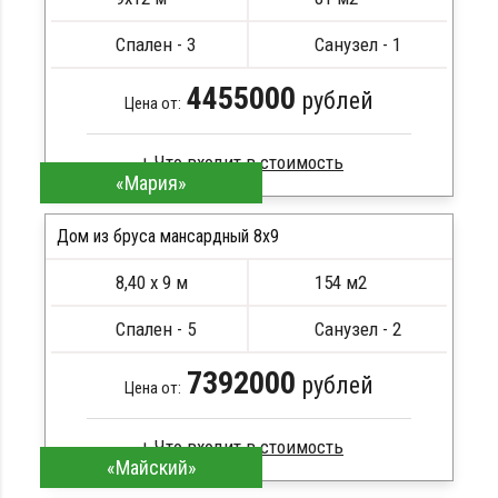
Сборка на березовые нагеля, джут
Металлические сваи 108 диаметр
Спален - 3
Санузел - 1
4455000
рублей
Цена от:
«Мария»
Брус камерной сушки
Стропила, балки 50х200 мм
Дом из бруса мансардный 8x9
Кровля металлочерепица
8,40 х 9 м
154 м2
Метизы, саморезы, гвозди
ПОДРОБНЕЕ
Сборка на березовые нагеля, джут
Спален - 5
Санузел - 2
Металлические сваи 108 диаметр
7392000
рублей
Цена от:
«Майский»
Брус естественной влажности