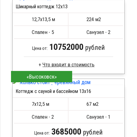
Шикарный коттедж 12х13
Кровля металлочерепица
ПОДРОБНЕЕ
Метизы, саморезы, гвозди
12,7х13,5 м
224 м2
Сборка на березовые нагеля, джут
Металлические сваи 108 диаметр
Спален - 5
Санузел - 2
10752000
рублей
Цена от:
«Высоковск»
Профилированный брус
Стропила, балки 50х200 мм
Коттедж с сауной и бассейном 13х16
Кровля металлочерепица
ПОДРОБНЕЕ
Метизы, саморезы, гвозди
7х12,5 м
67 м2
Сборка на березовые нагеля, джут
Металлические сваи 108 диаметр
Спален - 2
Санузел - 1
3685000
рублей
Цена от: