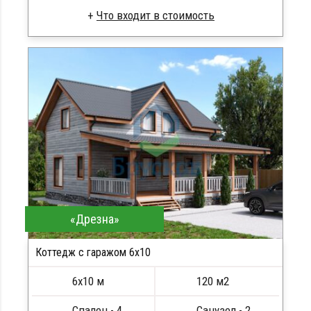
Профилированный брус
Стропила, балки 50х200 мм
Кровля металлочерепица
Метизы, саморезы, гвозди
Сборка на березовые нагеля, джут
Металлические сваи 108 диаметр
«Дрезна»
Коттедж с гаражом 6х10
6х10 м
120 м2
Спален - 4
Санузел - 2