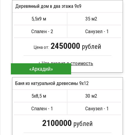
Стропила, балки 50х200 мм
Деревянный дом в два этажа 9x9
Кровля металлочерепица
5,5х9 м
35 м2
Метизы, саморезы, гвозди
ПОДРОБНЕЕ
Сборка на березовые нагеля, джут
Спален - 2
Санузел - 1
Металлические сваи 108 диаметр
2450000
рублей
Цена от:
«Аркадий»
Профилированный брус
Стропила, балки 50х200 мм
Баня из натуральной древесины 9х12
Кровля металлочерепица
5х8,5 м
30 м2
Метизы, саморезы, гвозди
ПОДРОБНЕЕ
Сборка на березовые нагеля, джут
Спален - 1
Санузел - 1
Металлические сваи 108 диаметр
2100000
рублей