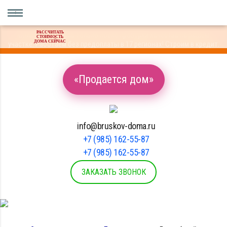
РАССЧИТАТЬ
Оплата материала только после проверки качества на вашем
СТОИМОСТЬ
ДОМА СЕЙЧАС
участке. Работаем без предоплаты в 17 регионах! Строим в кредит.
«Продается дом»
info@bruskov-doma.ru
+7 (985) 162-55-87
+7 (985) 162-55-87
ЗАКАЗАТЬ ЗВОНОК