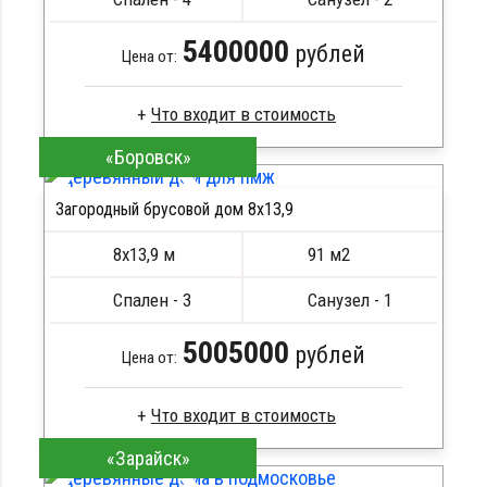
5400000
рублей
Цена от:
«Боровск»
Брус камерной сушки
Стропила, балки 50х200 мм
Загородный брусовой дом 8х13,9
Кровля металлочерепица
ПОДРОБНЕЕ
Метизы, саморезы, гвозди
8х13,9 м
91 м2
Сборка на березовые нагеля, джут
Металлические сваи 108 диаметр
Спален - 3
Санузел - 1
5005000
рублей
Цена от:
«Зарайск»
Брус камерной сушки
Стропила, балки 50х200 мм