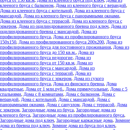
бруса от 150 кв.м
,
Дома из клееного бруса под ключ
,
Дома из
клееного бруса с балконом
,
Дома из клееного бруса с верандой
,
Дома из клееного бруса с котельной
,
Дома из клееного бруса с
мансардой
,
Дома из клееного бруса с панорамными окнами
,
Дома из клееного бруса с террасой
,
Дома из клееного бруса с
эркером
,
Дома из оцилиндрованного бревна под ключ
,
Дома из
оцилиндрованного бревна с мансардой
,
Дома из
профилированного бруса
,
Дома из профилированного бруса
150х150
,
Дома из профилированного бруса 200х200
,
Дома из
профилированного бруса для постоянного проживания
,
Дома из
профилированного бруса до 150 кв.м.
,
Дома из
профилированного бруса недорогие
,
Дома из
профилированного бруса от 150 кв.м
,
Дома из
профилированного бруса с мансардой
,
Дома из
профилированного бруса с террасой
,
Дома из
профилированного бруса с эркером
,
Дома из сухого
профилированного бруса
,
Дома из финского бревна
,
Дома
квадратные
,
Дома от 1 млн.руб.
,
Дома прямоугольные
,
Дома с 5
спальнями
,
Дома с 8 комнатами
,
Дома с балконом
,
Дома с
верандой
,
Дома с котельной
,
Дома с мансардой
,
Дома с
панорамными окнами
,
Дома с санузлом
,
Дома с террасой
,
Дома
с эркером
,
Загородные дома из бруса
,
Загородные дома из
клееного бруса
,
Загородные дома из профилированного бруса
,
Загородные дома под ключ
,
Загородные каркасные дома
,
Зимние
дома из бревна под ключ
,
Зимние дома из бруса под ключ
,