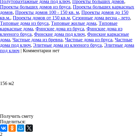
Полутораэтажные дома под ключ
,
Проекты больших домов
,
Проекты больших домов из бруса
,
Проекты больших каркасных
домов
,
Проекты домов 100 - 150 кв. м
,
Проекты домов до 150
кв.м.
,
Проекты домов от 150 кв.м
,
Сезонные дома весна - лето
,
Типовые дома из бруса
,
Типовые жилые дома
,
Типовые
каркасные дома
,
Финские дома из бруса
,
Финские дома из
клееного бруса
,
Финские дома под ключ
,
Финские каркасные
дома
,
Частные дома из бревна
,
Частные дома из бруса
,
Частные
дома под ключ
,
Элитные дома из клееного бруса
,
Элитные дома
под ключ
|
Комментарии нет
156 м2
Получить смету
Поделиться:
2