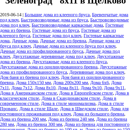
"Зеленоград" 8х11 в Щёлково
2019-06-14
|
Большие дома из клееного бруса
,
Бревенчатые дома
под ключ
,
Быстровозводимые дома из бруса
,
Быстровозводимые
дома под ключ
,
Быстровозводимые каркасные дома
,
Гостевые
дома из бревна
,
Гостевые дома из бруса
,
Гостевые дома из
клееного бруса
,
Гостевые дома под ключ
,
Гостевые каркасные
дома
,
Дачные дома
,
Дачные дома из бревна
,
Дачные дома из
бруса под ключ
,
Дачные дома из клееного бруса под ключ
,
Дачные дома из профилированного бруса
,
Дачные дома под
ключ
,
Двухэтажные деревянные дома под ключ
,
Двухэтажные
дома из бревна
,
Двухэтажные дома из клееного бруса
,
Двухэтажные дома из оцилиндрованного бревна
,
Двухэтажные
дома из профилированного бруса
,
Деревянные дома под ключ
,
Дом баня из бревна под ключ
,
Дом баня из оцилиндрованного
бревна
,
Дома 150х150 мм
,
Дома 200х200 мм
,
Дома 6x6
,
Дома
7х11
,
Дома 7х12
,
Дома 8х10
,
Дома 8х11
,
Дома 9х10
,
Дома 9х11
,
Дома в Американском стиле
,
Дома в Европейском стиле
,
Дома в
классическом стиле
,
Дома в Скандинавском стиле
,
Дома в
современном стиле
,
Дома в стиле минимализма
,
Дома в стиле
Прованс
,
Дома в стиле Шале
,
Дома в Шведском стиле
,
Дома для
постоянного проживания под ключ
,
Дома из большого бревна
,
Дома из бревна 200 мм
,
Дома из бревна 240 мм
,
Дома из бревна
280 мм
,
Дома из бревна 300 мм
,
Дома из бревна для постоянного
проживания
,
Дома из бревна до 100 кв. м
,
Дома из бревна до 150