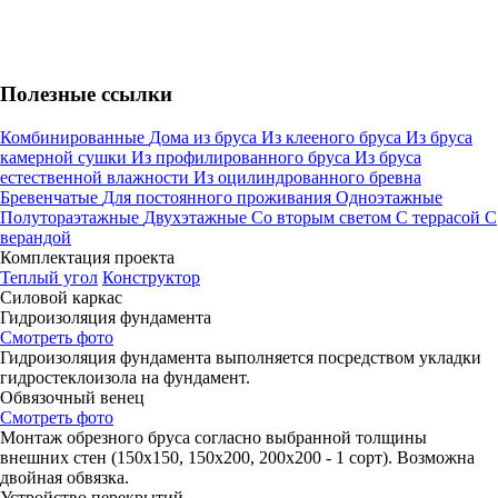
Полезные ссылки
Комбинированные
Дома из бруса
Из клееного бруса
Из бруса
камерной сушки
Из профилированного бруса
Из бруса
естественной влажности
Из оцилиндрованного бревна
Бревенчатые
Для постоянного проживания
Одноэтажные
Полутораэтажные
Двухэтажные
Со вторым светом
С террасой
С
верандой
Комплектация проекта
Теплый угол
Конструктор
Силовой каркас
Гидроизоляция фундамента
Смотреть фото
Гидроизоляция фундамента выполняется посредством укладки
гидростеклоизола на фундамент.
Обвязочный венец
Смотреть фото
Монтаж обрезного бруса согласно выбранной толщины
внешних стен (150х150, 150х200, 200х200 - 1 сорт). Возможна
двойная обвязка.
Устройство перекрытий