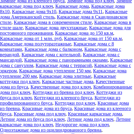
Зимние дома из клееного бруса
,
Зимние дома под ключ
,
Зимние
каркасные дома под ключ
,
Каркасные дома
,
Каркасные дома
8х10
,
Каркасные дома 9х10
,
Каркасные дома 9х11
,
Каркасные
дома Американский стиль
,
Каркасные дома в Скандинавском
стиле
,
Каркасные дома в современном стиле
,
Каркасные дома в
стиле шале
,
Каркасные дома двухэтажные
,
Каркасные дома для
постоянного проживания
,
Каркасные дома до 150 кв.м
,
Каркасные дома от 1 млн. руб
,
Каркасные дома от 150 кв.м
,
Каркасные дома полутораэтажные
,
Каркасные дома с 8
комнатами
,
Каркасные дома с балконом
,
Каркасные дома с
верандой
,
Каркасные дома с котельной
,
Каркасные дома с
мансардой
,
Каркасные дома с панорамными окнами
,
Каркасные
дома с санузлом
,
Каркасные дома с террасой
,
Каркасные дома с
эркером
,
Каркасные дома утепление 150 мм
,
Каркасные дома
утепление 200 мм
,
Каркасные дома элитные
,
Каркасные
коттеджи под ключ
,
Каркасные частные дома
,
Качественные
дома из бруса
,
Качественные дома под ключ
,
Комбинированные
дома под ключ
,
Коттеджи из бревна под ключ
,
Коттеджи из
бруса под ключ
,
Коттеджи из клееного бруса
,
Коттеджи из
профилированного бруса
,
Коттеджи под ключ
,
Красивые дома
из бревна
,
Красивые дома из бруса
,
Красивые дома из клееного
бруса
,
Красивые дома под ключ
,
Красивые каркасные дома
,
Летние дома из бруса под ключ
,
Летние дома под ключ
,
Летние
каркасные дома под ключ
,
Недорогие дома под ключ
,
Одноэтажные дома из оцилиндрованного бревна
,