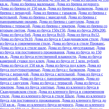
кв.м.
,
Дома из бревна маленькие
,
Дома из бревна недорого
,
Дома из бревна от 150 кв.м
,
Дома из бревна с балконом
,
Дома из
бревна с верандой
,
Дома из бревна с гаражом
,
Дома из бревна с
котельной
,
Дома из бревна с мансардой
,
Дома из бревна с
панорамными окнами
,
Дома из бревна с санузлом
,
Дома из
бревна с террасой
,
Дома из бревна с эркером
,
Дома из бревна со
вторым светом
,
Дома из бруса 150х150
,
Дома из бруса 200х200
,
Дома из бруса 6x6
,
Дома из бруса 8х10
,
Дома из бруса 8х12
,
Дома из бруса 9х10
,
Дома из бруса в Скандинавском стиле
,
Дома
из бруса в современном стиле
,
Дома из бруса в стиле Прованс
,
Дома из бруса в стиле шале
,
Дома из бруса двухэтажные
,
Дома
из бруса для постоянного проживания
,
Дома из бруса до 150
кв.м.
,
Дома из бруса естественной влажности
,
Дома из бруса
камерной сушки под ключ
,
Дома из бруса от 1 млн. рублей
,
Дома из бруса от 150 кв.м
,
Дома из бруса под ключ
,
Дома из
бруса полутораэтажные
,
Дома из бруса с балконом
,
Дома из
бруса с верандой
,
Дома из бруса с котельной
,
Дома из бруса с
мансардой
,
Дома из бруса с панорамными окнами
,
Дома из
бруса с санузлом
,
Дома из бруса с террасой
,
Дома из бруса с
эркером
,
Дома из бруса элитные
,
Дома из клееного бруса в
Скандинавском стиле
,
Дома из клееного бруса в современном
стиле
,
Дома из клееного бруса в стиле Шале
,
Дома из клееного
бруса для постоянного проживания
,
Дома из клееного бруса до
150 кв.м.
,
Дома из клееного бруса недорого
,
Дома из клееного